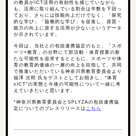
しかし、『体育・保健体育授業におけるICT活
用の実態と課題の調査』によると、ほぼすべて
の教員がICT活用の有効性を感じていながら
も、活用に取り組んでいる割合は半数を下回っ
ており、さらには技能向上だけでなく、「探究
的な学び」「協働的な学び」を促進し、資質・
能力の向上に資する活用が少ないというデータ
が示されています。
今回は、当社との包括連携協定のもと、「スポ
ーツ×教育」の分野にて部活動・体育授業の新
たな可能性を追求するとともに、スポーツや体
育の教育的価値の一層の向上を目指して、共同
で推進いただいている神奈川県教育委員会より
福澤 次郎 氏をゲストとしてお招きし、“体育
xICT”の実態と今後の可能性について一緒に考
えていきたいと思います。
*神奈川県教育委員会とSPLYZAの包括連携協
定についてのプレスリリースは
こちら